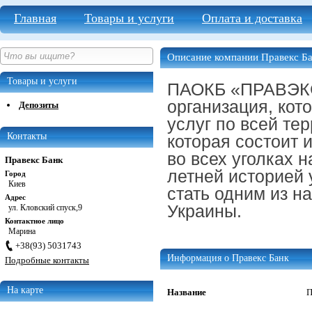
Главная
Товары и услуги
Оплата и доставка
Описание компании Правекс Б
Товары и услуги
ПАОКБ «ПРАВЭКС
организация, кот
Депозиты
услуг по всей те
Контакты
которая состоит
во всех уголках 
Правекс Банк
летней историей 
Город
Киев
стать одним из н
Адрес
Украины.
ул. Кловский спуск,9
Контактное лицо
Марина
+38(93) 5031743
Информация о Правекс Банк
Подробные контакты
На карте
Название
П